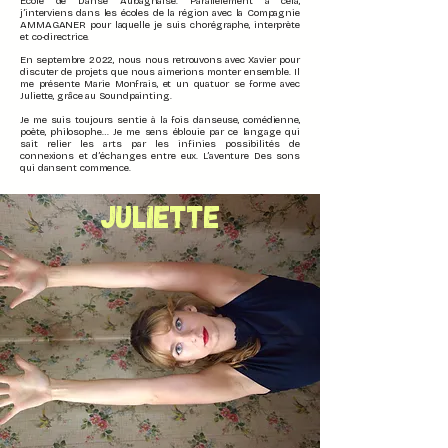
École de Danse Aubagnaise.
Parallèlement
à cela,
j’interviens dans les écoles de la région avec la Compagnie
AMMAGANER pour laquelle je suis chorégraphe, interprète
et co-directrice.
En
septembre
2022, nous nous retrouvons avec Xavier pour
discuter de projets que nous aimerions monter ensemble. Il
me présente Marie Monfrais, et un quatuor se forme avec
Juliette, grâce au Soundpainting.
Je me suis toujours sentie à la fois danseuse, comédienne,
poète, philosophe… Je me sens éblouie par ce langage qui
sait relier les arts par les infinies possibilités de
connexions et d’échanges entre eux. L’aventure Des sons
qui dansent commence.
JULIETTE