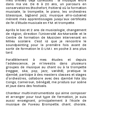
mes oreilles déjà curieuses : la musique entre
dans ma vie. De 6 à 20 ans, un parcours en
conservatoires (Rochefort, Poitiers) où la formation
musicale, la trompette, le piano, les orchestres
(classique, bigband jazz, musique afro-cubaine)
mènent mes apprentissages jusqu’aux certificats
de fin d’étude musicale en F.M. et trompette.
Après le bac et 2 ans de musicologie, changement
de région, direction l’Université Aix-Marseille et le
Centre de formation de Musicien Intervenant en
Milieu scolaire. C’est ici que je rencontre le
soundpainting pour la première fois avant de
sortir de formation le D.U.M.I. en poche 3 ans plus
tard.
Parallèlement à mes études et depuis
l’adolescence, je m’investis dans plusieurs
groupes de musique au chant ou à la trompette
(reggae, ska, pop, jazz, variété), pratique le
djembé, participe à des masters classes et stages
d’orchestres, collabore avec des djembé fola (du
Congo, Cameroun, Sénégal), me produis sur scène
et joue dans des festivals.
Chanteur multi-instrumentiste qui aime composer
et arranger pour tout type de formation, je suis
aussi enseignant, principalement à l’école de
musique de Fuveau (trompette, chant, chorale,
percussions), formateur au CFMI et au CafeDanse
à Aix-en-provence, et joue dans les groupes de
salsa La Tremenda Descarga et Un Ratito Más.
C’est à l’école de musique que je rencontre Marie,
qui me dit pratiquer le Soundpainting. Cette