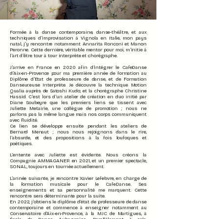
Formée à la danse contemporaine, danse-théâtre, et aux
techniques d’improvisation à Vignola en Italie, mon pays
natal, j’y rencontre notamment Annarita Ronconi et Manon
Peronne. Cette dernière, véritable mentor pour moi, m’initie à
l’art d’être tour à tour interprète et chorégraphe.
J’arrive en France en 2020 afin d’intégrer le CafeDanse
d’Aix-en-Provence pour ma première année de formation au
Diplôme d’Etat de professeure de danse, et de Formation
Danseur.euse Interprète. Je découvre la technique Motion
Qualia auprès de Satoshi Kudo; et la chorégraphe Christine
Hassid. C’est lors d’un atelier de création en duo initié par
Diane Soubeyre que les premiers liens se tissent avec
Juliette Metairie, une
collègue
de promotion ; nous ne
parlons pas la même langue mais nos corps communiquent
avec fluidité.
Ce lien se développe ensuite pendant les ateliers de
Bernard Menaut ; nous nous rejoignons dans le rire,
l’absurde, et des propositions à la fois loufoques et
poétiques.
L’entente avec Juliette est évidente. Nous créons la
Compagnie AMMAGANER en 2021, et un premier spectacle,
SONAL, toujours en tournée actuellement.
L’année suivante, je rencontre Xavier Lefebvre, en charge de
la formation musicale pour le CafeDanse. Ses
enseignements et sa personnalité me marquent. Cette
rencontre sera déterminante pour la suite.
En 2022, j’obtiens le diplôme d’état de professeure de danse
contemporaine et commence à enseigner notamment au
Conservatoire d'Aix-en-Provence, à la MJC de Martigues, à