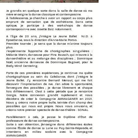
Je grandis en quelque sorte dans la salle de danse où ma
mère enseigne la danse classique et contemporaine.
À l’adolescence, je cherche à avoir un rapport au corps plus
emprunt de sensation que de esthétisme. Dans cette
optique, je participe à des workshops de danse
contemporain<e avec Josette Baïz notamment.
A l’âge de 20 ans, j’intègre Le Jeune Ballet N.I.D. à
EpseDanse, sous la direction d’Anne-Marie Porras.
Première tournée ; je sens que la danse m’anime toujours
plus.
J’expérimente l'approche de chorégraphes singulières :
Mélanie Morin, danseuse pour Pina Bausch, qui m’ouvre à la
danse-théâtre et au mélange des disciplines ; Dominique
Noël, ancienne danseuse de Dominique Bagouet, pour le
Body Mind Centering.
Forte de ces premières expériences, je continue ma quête
chorégraphique au
sein
du CafeDanse, dont j’intègre le
Jeune Ballet. J’y rencontre Bernard Menaut, qui me fait
découvrir l’improvisation de rue. J’en adore la spontanéité,
l'envergure des possibles ; je danse librement et chaque
fois différemment. C'est à cette période que je rencontre
Giorgia. Notre connexion grandit rapidement et nous
décidons de créer la Compagnie AMMAGANER en 2021.
Nous y créons notre propre bulle, teintée d'un champ des
possibles qui nous est propre. Nous nous amusons, et
créons notre premier spectacle de danse-théâtre : SONAL.
Parallèlement à cela, je passe le Diplôme d’État de
professeure de danse contemporaine.
Suite
à son obtention, j'enseigne dans différentes écoles
comme l'École de danse La Lune au Puy-Sainte-Réparade, et
interviens en milieu scolaire avec la Compagnie
AMMAGANER.